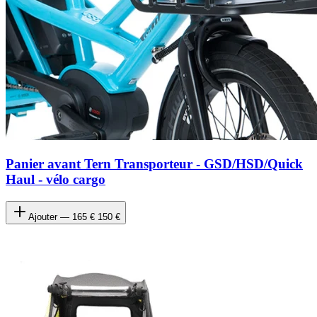
Panier avant Tern Transporteur - GSD/HSD/Quick
Haul - vélo cargo
Ajouter —
165 €
150 €