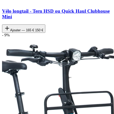
Vélo longtail - Tern HSD ou Quick Haul Clubhouse
Mini
Ajouter —
165 €
150 €
-
9
%