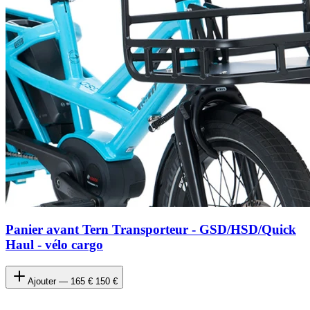
Panier avant Tern Transporteur - GSD/HSD/Quick
Haul - vélo cargo
Ajouter —
165 €
150 €