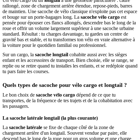
Un vélo cargo ou un
longtail
a une géométrie particulière : cadre
rallongé, zone de chargement arrière étendue, repose-pieds, barres
de maintien. Une sacoche de vélo classique n'exploite pas cet espace
et bouge sur un porte-bagages long. La
sacoche vélo cargo
est
pensée pour épouser ces flancs allongés, descendre bas le long de la
roue et offrir un volume largement supérieur à une sacoche urbaine
standard. Résultat : tu charges davantage, tu gardes un centre de
gravité bas et stable, et tu transformes ton vélo en vraie alternative à
la voiture pour le quotidien familial ou professionnel.
Sur un cargo, la
sacoche longtail
cohabite aussi avec les sièges
enfant et les accessoires de transport. Bien choisie, elle se range, se
replie ou se retire quand tu installes les enfants, et se redéploie quand
tu pars faire les courses.
Quels types de sacoche pour vélo cargo et longtail ?
Le bon choix de
sacoche vélo cargo
dépend de ce que tu
transportes, de la fréquence de tes trajets et de la cohabitation avec
les passagers.
La sacoche latérale longtail (la plus courante)
La
sacoche latérale
se fixe de chaque côté de la zone de
chargement arrière d'un longtail. Souvent vendue par paire, elle
descend bas le long de la roue pour un gros volume et une charge