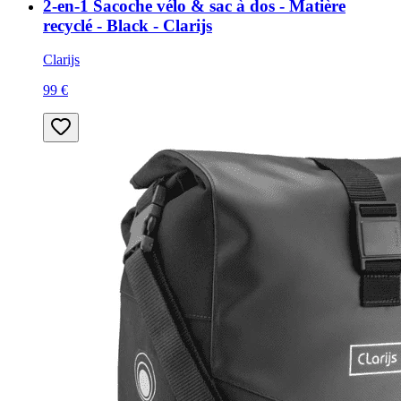
2-en-1 Sacoche vélo & sac à dos - Matière
recyclé - Black - Clarijs
Clarijs
99 €