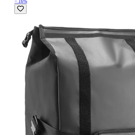
−
16
%