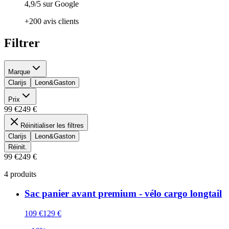
4,9/5 sur Google
+200 avis clients
Filtrer
Marque
Clarijs
Leon&Gaston
Prix
99 €
249 €
Réinitialiser les filtres
Clarijs
Leon&Gaston
Réinit.
99 €
249 €
4
produit
s
Sac panier avant premium - vélo cargo longtail
109 €
129 €