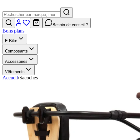
Besoin de conseil ?
Bons plans
E-Bike
Composants
Accessoires
Vêtements
Accueil
›
Sacoches