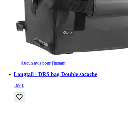
Aucun avis pour l'instant
Longtail - DRS bag Double sacoche
199 €