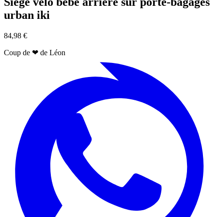
Siège vélo bébé arrière sur porte-bagages
urban iki
84,98 €
Coup de
❤
de Léon