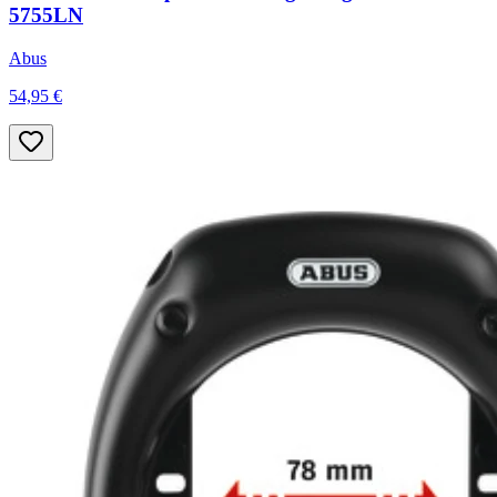
5755LN
Abus
54,95 €